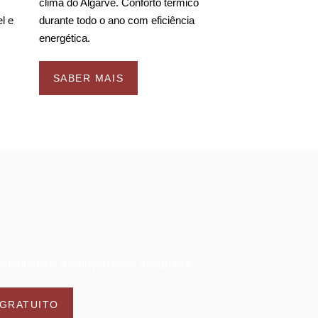
clima do Algarve.
Conforto térmico
l e
durante todo o ano com eficiência
energética.
SABER MAIS
comendamos a solução mais adequada.
 GRATUITO