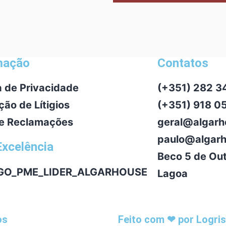
mação
Contatos
ca de Privacidade
(+351) 282 3
ção de Lítigios
(+351) 918 0
de Reclamações
geral@algarh
paulo@algarh
xcelência
Beco 5 de Ou
Lagoa
os
Feito com ❤ por Logri