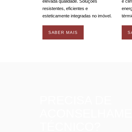
elevada qualidade.
Soluções
e cli
resistentes, eficientes e
energ
esteticamente integradas no imóvel.
térmi
SABER MAIS
S
PRECISA DE
ACONSELHAM
TÉCNICO?