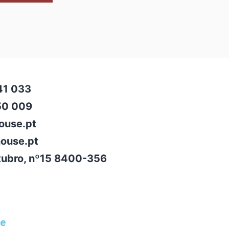
41 033
50 009
ouse.pt
ouse.pt
tubro, nº15 8400-356
se